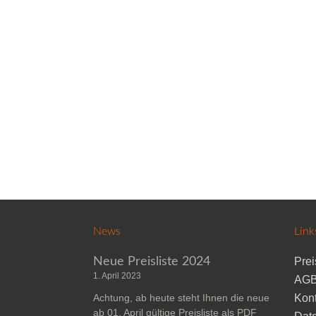
News
Link
Neue Preisliste 2024
Prei
1. April 2023
AGB
Achtung, ab heute steht Ihnen die neue
Kont
ab 01. April gültige Preisliste als PDF