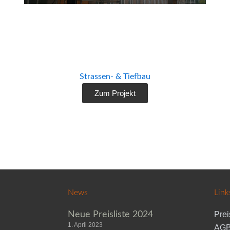
U-Bahn Köln
U-Bahn Köln
Strassen- & Tiefbau
Zum Projekt
News
Link
Neue Preisliste 2024
Prei
1. April 2023
AGB