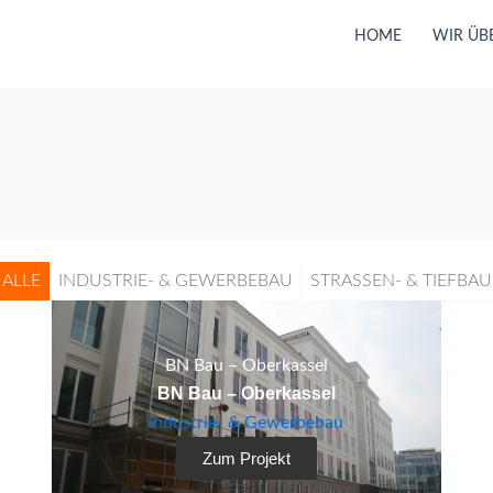
HOME
WIR ÜB
ALLE
INDUSTRIE- & GEWERBEBAU
STRASSEN- & TIEFBAU
BN Bau – Oberkassel
BN Bau – Oberkassel
Industrie- & Gewerbebau
Zum Projekt