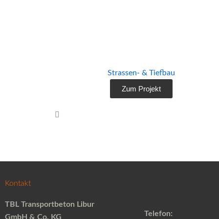
Flughafen Köln Bonn
Flughafen Köln Bonn
Strassen- & Tiefbau
Zum Projekt
Kontakt
TBL Transportbeton Libur
Telefon:
GmbH & Co. KG