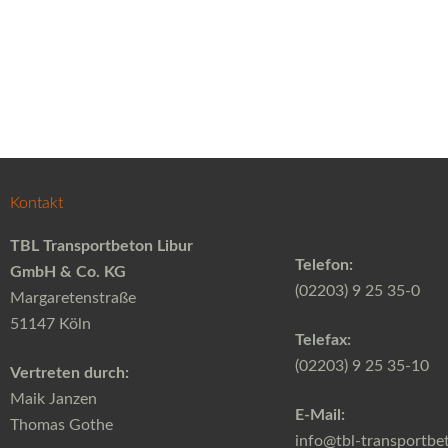
Kontakt
TBL Transportbeton Libur
Telefon:
GmbH & Co. KG
(02203) 9 25 35-0
Margaretenstraße
51147 Köln
Telefax:
(02203) 9 25 35-10
Vertreten durch:
Maik Janzen
E-Mail:
Thomas Gothe
info@tbl-transportbe