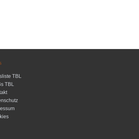
s
sliste TBL
s TBL
akt
enschutz
ressum
kies