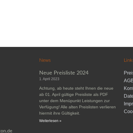
News
Link
Neue Preisliste 2024
Prei
1. April 2023
AGB
Achtung, ab heute steht Ihnen die neue
Kont
ab 01. April gültige Preisliste als PDF
Dat
unter dem Menüpunkt Leistungen zur
Imp
Verfügung! Alle alten Preislisten verlieren
Coo
hiermit ihre Gültigkeit.
Weiterlesen »
ton.de